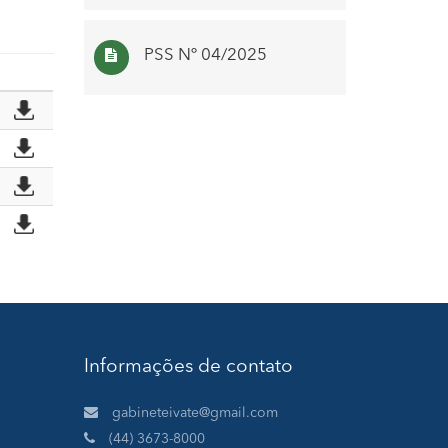
PSS Nº 04/2025
NFS
Informações de contato
gabineteivate@gmail.com
(44) 3673-8000