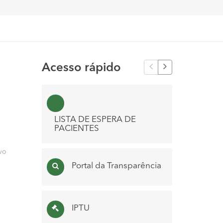
Acesso rápido
PN
LISTA DE ESPERA DE
PACIENTES
vo
LISTA D
Portal da Transparência
´S
IPTU
Con