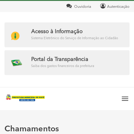
Ouvidoria
Autenticação
Acesso à Informação
Sistema Eletrônico do Serviço de Informação ao Cidadão
Portal da Transparência
Saiba dos gastos financeiros da prefeitura
Togg
navi
Chamamentos