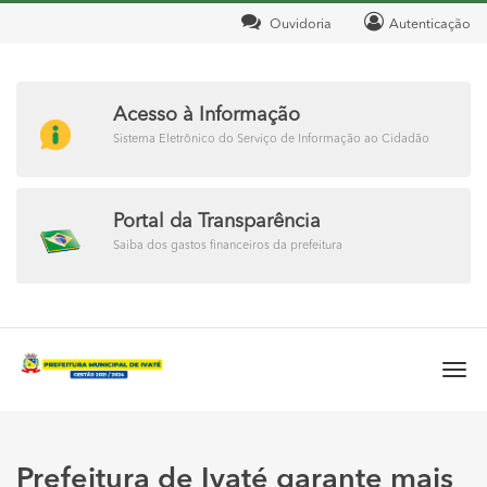
Ouvidoria
Autenticação
Acesso à Informação
Sistema Eletrônico do Serviço de Informação ao Cidadão
Portal da Transparência
Saiba dos gastos financeiros da prefeitura
Togg
navi
Prefeitura de Ivaté garante mais